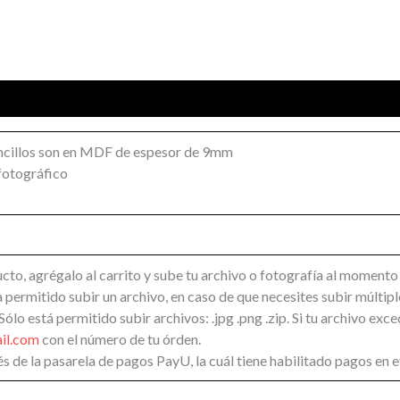
ncillos son en MDF de espesor de 9mm
 fotográfico
ucto, agrégalo al carrito y sube tu archivo o fotografía al momento 
a permitido subir un archivo, en caso de que necesites subir múlt
ólo está permitido subir archivos: .jpg .png .zip. Si tu archivo ex
il.com
con el número de tu órden.
s de la pasarela de pagos PayU, la cuál tiene habilitado pagos en ef