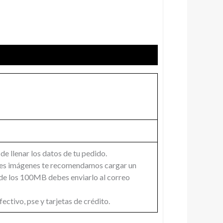
de llenar los datos de tu pedido.
iples imágenes te recomendamos cargar un
cede los 100MB debes enviarlo al correo
ectivo, pse y tarjetas de crédito.