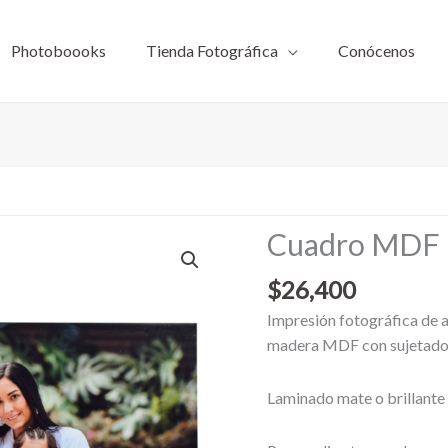
Photoboooks
Tienda Fotográfica
Conócenos
Cuadro
Cuadro MDF
MDF
9mm
$
26,400
20x30cm
Impresión fotográfica de a
cantidad
madera MDF con sujetador 
Laminado mate o brillante