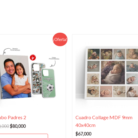
El
El
¡Oferta!
precio
precio
original
actual
era:
es:
$100,000.
$80,000.
bo Padres 2
Cuadro Collage MDF 9mm
40x40cm
,000
$
80,000
$
67,000