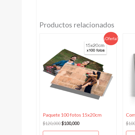
Productos relacionados
El
El
¡Oferta!
precio
precio
original
actual
era:
es:
$120,000.
$100,000.
Paquete 100 fotos 15x20cm
Com
$
120,000
$
100,000
$
100