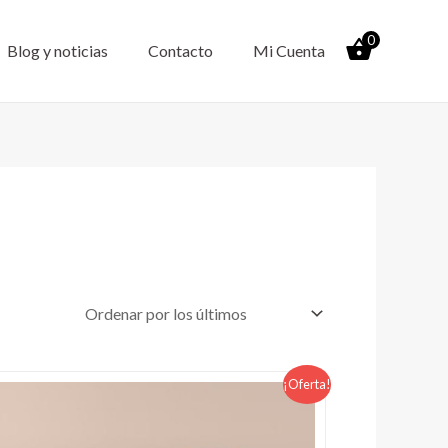
0
Blog y noticias
Contacto
Mi Cuenta
El
El
Este
¡Oferta!
precio
precio
producto
original
actual
tiene
era:
es: