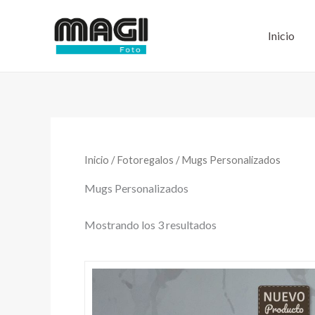
Ir
al
Inicio
contenido
Ordenado
por
los
últimos
Inicio
/
Fotoregalos
/ Mugs Personalizados
Mugs Personalizados
Mostrando los 3 resultados
Este
producto
tiene