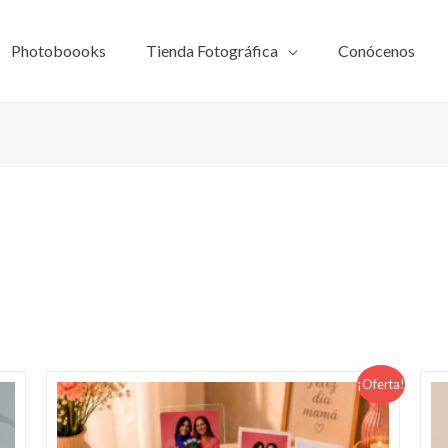
Photoboooks
Tienda Fotográfica
Conócenos
El
El
¡Oferta!
precio
precio
original
actual
era:
es: