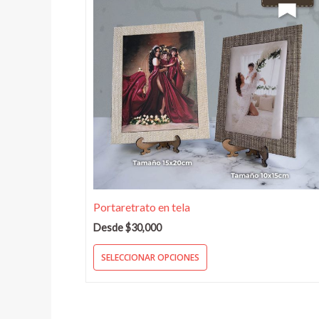
múltiples
variantes.
Las
opciones
se
pueden
elegir
en
la
página
de
producto
Portaretrato en tela
Desde
$
30,000
SELECCIONAR OPCIONES